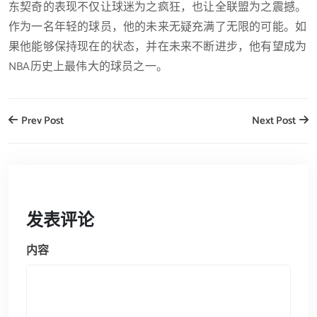
东契奇的表现不仅让球迷为之疯狂，也让全联盟为之震撼。
作为一名年轻的球员，他的未来无疑充满了无限的可能。如
果他能够保持现在的状态，并在未来不断进步，他有望成为
NBA历史上最伟大的球员之一。
Prev Post
Next Post
发表评论
内容