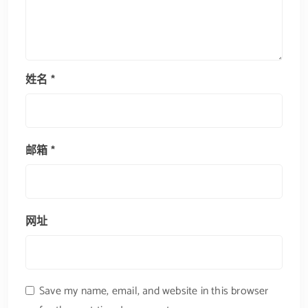
姓名
*
邮箱
*
网址
Save my name, email, and website in this browser