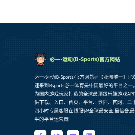
必一·运动(B-Sports)官方网站✅【亚洲唯一】✅
迎来到Bsports必一体育是中国最好的平台之一。
为国内游戏玩家打造的全球最顶级乐趣游戏APP
供下载、入口、首页、平台、登陆、官网、二
四小时专属客服在线服务!全球最安全,最信誉,
平的平台运营商!