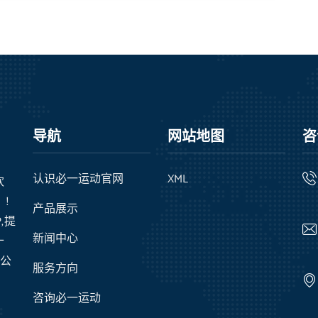
导航
网站地图
咨
认识必一运动官网
XML
欢
!
产品展示
,提
新闻中心
十
最公
服务方向
咨询必一运动