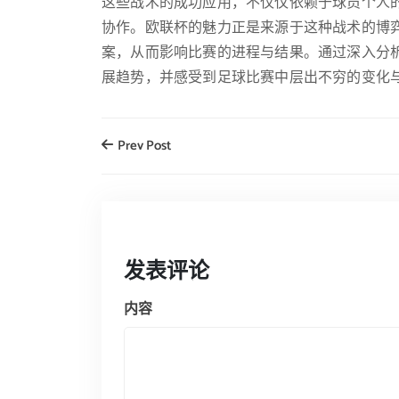
这些战术的成功应用，不仅仅依赖于球员个人
协作。欧联杯的魅力正是来源于这种战术的博
案，从而影响比赛的进程与结果。通过深入分
展趋势，并感受到足球比赛中层出不穷的变化
Prev Post
发表评论
内容