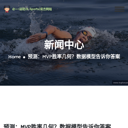
新闻中心
Home
预测：MVP胜率几何？数据模型告诉你答案
预测：MVP胜率几何？数据模型告诉你答案