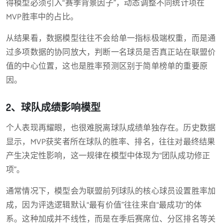
得模型必须引入“赛季背景因子”，动态调整不同统计项在
MVP胜率中的占比。
从结果看，数据模型往往不会给单一指标极端权重，而是通
过多项数据的协同放大，判断一名球员是否真正站在联盟价
值的中心位置，这也是胜率预测区别于简单榜单的重要原
因。
2、球队成绩影响模型
个人表现再耀眼，也很难脱离球队成绩单独存在。历史数据
显示，MVP获奖者所在球队的胜率、排名，往往对最终结果
产生决定性影响，这一规律在模型中体现为“团队成功修正
项”。
通常情况下，模型会为联盟前列球队的核心球员设置胜率加
成，因为评选逻辑默认“最有价值”往往来自“最成功”的体
系。这种加成并不线性，而是在季后赛席位、分区排名等关