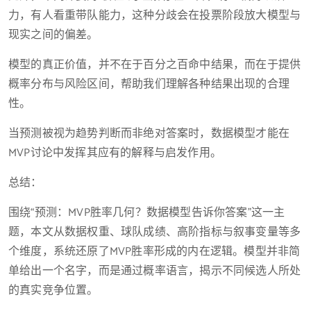
力，有人看重带队能力，这种分歧会在投票阶段放大模型与
现实之间的偏差。
模型的真正价值，并不在于百分之百命中结果，而在于提供
概率分布与风险区间，帮助我们理解各种结果出现的合理
性。
当预测被视为趋势判断而非绝对答案时，数据模型才能在
MVP讨论中发挥其应有的解释与启发作用。
总结：
围绕“预测：MVP胜率几何？数据模型告诉你答案”这一主
题，本文从数据权重、球队成绩、高阶指标与叙事变量等多
个维度，系统还原了MVP胜率形成的内在逻辑。模型并非简
单给出一个名字，而是通过概率语言，揭示不同候选人所处
的真实竞争位置。