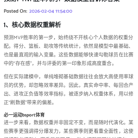
Posted On:
2026-02-04 11:54:00
1、核心数据权重解析
预测MVP胜率的第一步，始终绕不开核心个人数据的权重分
配。得分、篮板、助攻等传统统计，依然是模型中最基础、
也是最直观的输入变量。这些数据能够快速勾勒球员在比赛
中的“存在感”，并与评委的第一印象形成高度重合。
但在实际建模中，单纯堆砌基础数据往往会放大高使用率球
员的优势，却忽略效率差异。因此，真实命中率、每回合产
出、进攻正负值等效率指标，被逐步纳入权重体系，用以修
正“刷数据”带来的偏差。
必一运动bsport体育
进一步来看，数据权重并非固定不变，而是随时代演化。某
些赛季更强调得分爆发力，某些赛季则更看重全面性，这使