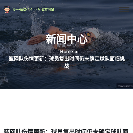
新闻中心
Home
篮网队伤情更新：球员复出时间仍未确定球队面临挑
战
篮网队伤情更新：球员复出时间仍未确定球队面