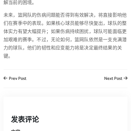
解当前的困境。
未来，篮网队的伤病问题能否得到有效解决，将直接影响他
们在赛季中的表现。如果核心球员能够尽快复出，球队的整
体实力有望大幅提升；如果伤病持续困扰，球队可能面临更
加艰难的赛季。不过，无论如何，篮网队依然是一支充满潜
力的球队，他们的韧性和应变能力将是决定最终结果的关
键。
Prev Post
Next Post
发表评论