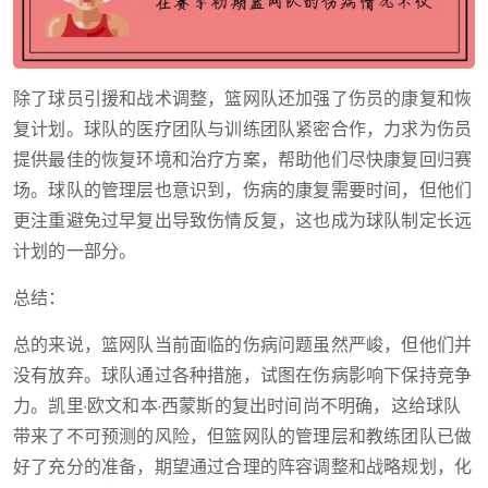
除了球员引援和战术调整，篮网队还加强了伤员的康复和恢
复计划。球队的医疗团队与训练团队紧密合作，力求为伤员
提供最佳的恢复环境和治疗方案，帮助他们尽快康复回归赛
场。球队的管理层也意识到，伤病的康复需要时间，但他们
更注重避免过早复出导致伤情反复，这也成为球队制定长远
计划的一部分。
总结：
总的来说，篮网队当前面临的伤病问题虽然严峻，但他们并
没有放弃。球队通过各种措施，试图在伤病影响下保持竞争
力。凯里·欧文和本·西蒙斯的复出时间尚不明确，这给球队
带来了不可预测的风险，但篮网队的管理层和教练团队已做
好了充分的准备，期望通过合理的阵容调整和战略规划，化