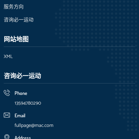
服务方向
咨询必一运动
网站地图
XML
咨询必一运动
Phone
13594780290
Email
fullpage@mac.com
Address