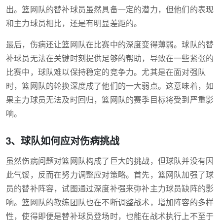
出。篮网队的替补球员虽然具备一定的潜力，但他们的表现
和主力球员相比，还是有明显差距的。
最后，伤病还让篮网队在比赛中的深度变得薄弱。球队的替
补球员无法在关键时刻提供足够的帮助，导致在一些紧张的
比赛中，球队难以保持稳定的竞争力。尤其是在面对强队
时，篮网队的轮换深度成了他们的一大弱点。这意味着，如
果主力球员无法及时回归，篮网队的赛季目标将受到严重影
响。
3、球队如何应对伤病挑战
虽然伤病问题对篮网队构成了巨大的挑战，但球队并没有因
此气馁，反而在努力调整应对策略。首先，篮网队加强了球
员的替补阵容，试图通过深度补强来弥补主力球员缺阵的影
响。篮网队的教练团队也在不断调整战术，增加阵容的多样
性，使得即便是替补球员登场时，也能在战术执行上不至于