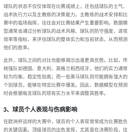
球队的状态不仅仅体现在比赛成绩上，还包括球队的士气、
战术执行力以及主教练的决策能力。主教练的战术安排和比
赛中的临场指挥，往往会对比赛结果产生重要影响。数据模
型通常会通过分析球队的战术风格、球队的防守强度、进攻
效率等指标，来评估球队的整体实力和当前状态，从而预测
他们的胜率。
此外，球队之间的对比也能够揭示出谁更具优势。比如，传
统强队如德国、意大利、英格兰和西班牙，他们的实力通常
较为均衡，稳定性较高；而一些黑马球队则可能拥有强大的
个别球员，能够在特定比赛中爆发。因此，数据模型在预测
时会根据每支球队的现有实力水平来调整其胜率。
3、球员个人表现与伤病影响
在欧洲杯这样的大赛中，球员的个人表现常常成为比赛胜负
的关键因素。顶级球员的出色发挥，尤其是在决赛阶段，往