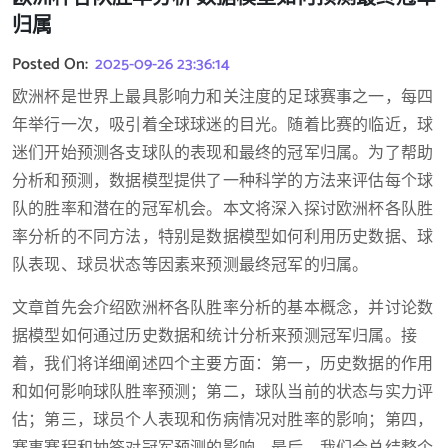
归属
Posted On:
2025-09-26 23:36:14
欧洲杯是世界上最具影响力和关注度的足球赛事之一，每四
年举行一次，吸引着全球球迷的目光。随着比赛的临近，球
迷们开始预测各支球队的表现和最终的冠军归属。为了帮助
分析和预测，数据模型提供了一种科学的方法来评估每个球
队的胜率和潜在的冠军机会。本文将深入探讨欧洲杯各队胜
率分析的不同方法，特别是数据模型如何利用历史数据、球
队表现、球员状态等因素来预测最终冠军的归属。
文章首先会介绍欧洲杯各队胜率分析的基本概念，并讨论数
据模型如何通过历史数据和统计分析来预测冠军归属。接
着，我们将详细阐述四个主要方面：第一，历史数据的作用
和如何影响球队胜率预测；第二，球队当前的状态与实力评
估；第三，球员个人表现和伤病情况对胜率的影响；第四，