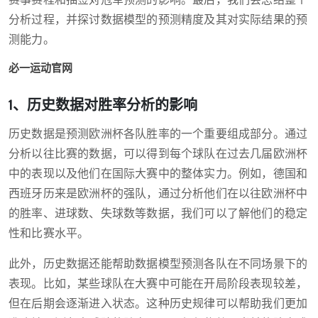
赛事赛程和抽签对冠军预测的影响。最后，我们会总结整个
分析过程，并探讨数据模型的预测精度及其对实际结果的预
测能力。
必一运动官网
1、历史数据对胜率分析的影响
历史数据是预测欧洲杯各队胜率的一个重要组成部分。通过
分析以往比赛的数据，可以得到每个球队在过去几届欧洲杯
中的表现以及他们在国际大赛中的整体实力。例如，德国和
西班牙历来是欧洲杯的强队，通过分析他们在以往欧洲杯中
的胜率、进球数、失球数等数据，我们可以了解他们的稳定
性和比赛水平。
此外，历史数据还能帮助数据模型预测各队在不同场景下的
表现。比如，某些球队在大赛中可能在开局阶段表现较差，
但在后期会逐渐进入状态。这种历史规律可以帮助我们更加