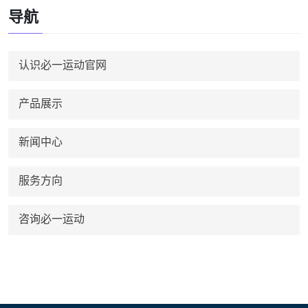
导航
认识必一运动官网
产品展示
新闻中心
服务方向
咨询必一运动