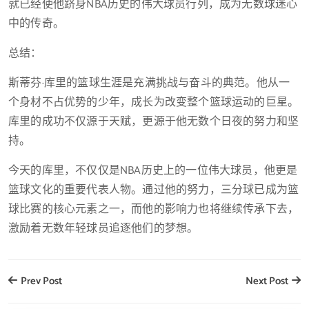
就已经使他跻身NBA历史的伟大球员行列，成为无数球迷心
中的传奇。
总结：
斯蒂芬·库里的篮球生涯是充满挑战与奋斗的典范。他从一
个身材不占优势的少年，成长为改变整个篮球运动的巨星。
库里的成功不仅源于天赋，更源于他无数个日夜的努力和坚
持。
今天的库里，不仅仅是NBA历史上的一位伟大球员，他更是
篮球文化的重要代表人物。通过他的努力，三分球已成为篮
球比赛的核心元素之一，而他的影响力也将继续传承下去，
激励着无数年轻球员追逐他们的梦想。
Prev Post
Next Post