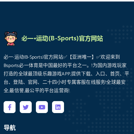
必一·运动(B-Sports)官方网站✅【亚洲唯一】✅欢迎来到
Bsports必一体育是中国最好的平台之一。!为国内游戏玩家
打造的全球最顶级乐趣游戏APP,提供下载、入口、首页、平
台、登陆、官网、二十四小时专属客服在线服务!全球最安
全,最信誉,最公平的平台运营商!
导航