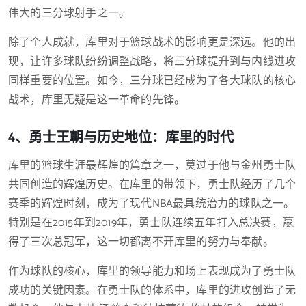
伟大的三分球射手之一。
除了个人成就，库里对于篮球战术的影响更是深远。他的出
现，让许多球队纷纷调整战略，将三分球提升到与内线进攻
同样重要的位置。如今，三分球已经成为了各大球队的核心
战术，库里无疑是这一革命的先锋。
4、勇士王朝与历史地位：库里的时代
库里的篮球生涯最辉煌的篇章之一，莫过于他与金州勇士队
共同创造的辉煌历史。在库里的带领下，勇士队经历了几个
赛季的辉煌时刻，成为了现代NBA最具统治力的球队之一。
特别是在2015年到2019年，勇士队连续五年打入总决赛，赢
得了三次总冠军，这一切都离不开库里的努力与奉献。
作为球队的核心，库里的领导能力和场上表现成为了勇士队
成功的关键因素。在勇士队的体系中，库里的进攻创造了无