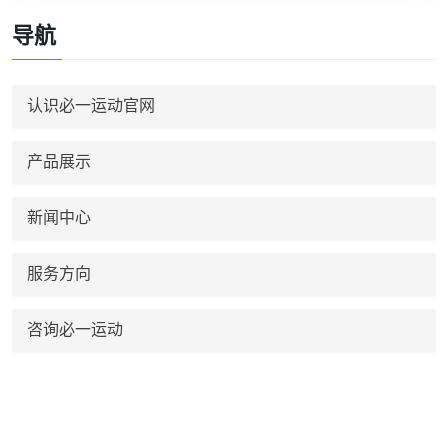
导航
认识必一运动官网
产品展示
新闻中心
服务方向
咨询必一运动