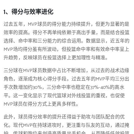
1、得分与效率进化
过去五年，MVP球员的得分能力持续提升，但更为显著的是
效率的提高。得分不再单纯依赖于高出手量，而是结合投篮
选择、命中率和三分能力的综合运用。数据显示，近五年的
MVP场均得分虽有所波动，但投篮命中率和有效命中率呈上
升趋势，反映球员在投篮选择上更加理性与精准。
三分球在MVP球员数据中占比不断增加，从过去的战术边缘
角色，逐渐成为核心得分手段。过去五年的MVP平均三分出
手次数增加约30%，三分命中率也稳定在37%-40%的高水
平。这一变化显示了现代篮球对外线投篮的重视，也促使
MVP球员在得分方式上更具多样性。
此外，球员得分效率的提升还得益于助攻与团队配合的优
化。现代MVP在持球进攻时，更注重与队友的互动，通过掩
护、传球和跑位来创造高质量出手机会，从而降低低效投篮