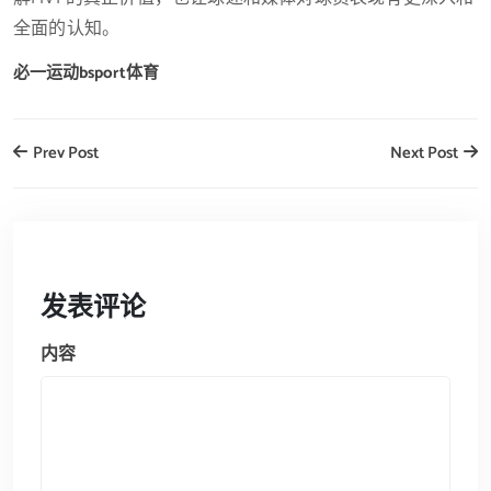
全面的认知。
必一运动bsport体育
Prev Post
Next Post
发表评论
内容