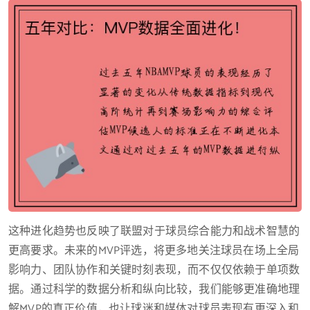
这种进化趋势也反映了联盟对于球员综合能力和战术智慧的
更高要求。未来的MVP评选，将更多地关注球员在场上全局
影响力、团队协作和关键时刻表现，而不仅仅依赖于单项数
据。通过科学的数据分析和纵向比较，我们能够更准确地理
解MVP的真正价值，也让球迷和媒体对球员表现有更深入和