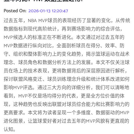
Posted On:
2026-01-13 12:20:47
过去五年，NBA MVP球员的表现经历了显著的变化，从传统
数据指标到现代高阶统计，再到赛场影响力的综合评估，
MVP候选人的标准正在不断进化。本文通过对过去五年的
MVP数据进行纵向对比，全面剖析球员在得分、效率、防
守、组织和整体影响力上的变化趋势，揭示篮球运动在战术
理念、球员角色和数据分析方法上的发展。本文不仅关注球
员在场上的技术表现，更将数据背后的深层原因进行解析，
探讨联盟风格变迁、球员训练理念升级和统计体系改进如何
影响MVP评选。通过三大方向的详细分析，我们可以清晰地
看到，MVP不仅是场均得分的代表，更是全方位价值的体
现，这种趋势也反映出联盟对球员综合能力和比赛影响力的
更高要求。本文将为读者呈现一个多维度、数据驱动的MVP
进化图景，让篮球爱好者对过去五年的MVP风貌有更直观的
认知。