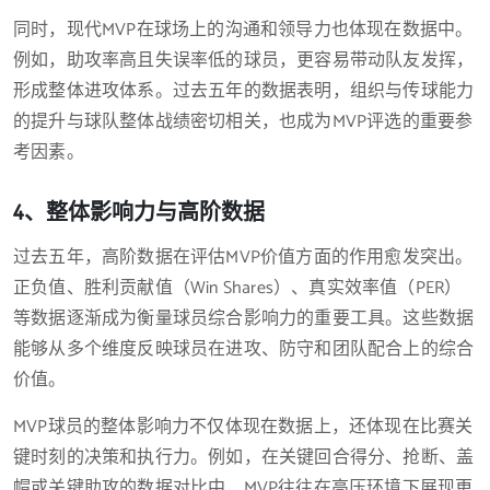
同时，现代MVP在球场上的沟通和领导力也体现在数据中。
例如，助攻率高且失误率低的球员，更容易带动队友发挥，
形成整体进攻体系。过去五年的数据表明，组织与传球能力
的提升与球队整体战绩密切相关，也成为MVP评选的重要参
考因素。
4、整体影响力与高阶数据
过去五年，高阶数据在评估MVP价值方面的作用愈发突出。
正负值、胜利贡献值（Win Shares）、真实效率值（PER）
等数据逐渐成为衡量球员综合影响力的重要工具。这些数据
能够从多个维度反映球员在进攻、防守和团队配合上的综合
价值。
MVP球员的整体影响力不仅体现在数据上，还体现在比赛关
键时刻的决策和执行力。例如，在关键回合得分、抢断、盖
帽或关键助攻的数据对比中，MVP往往在高压环境下展现更