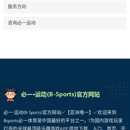
服务方向
咨询必一运动
必一·运动(B-Sports)官方网站✅【亚洲唯一】✅欢迎来到
Bsports必一体育是中国最好的平台之一。!为国内游戏玩家
打造的全球最顶级乐趣游戏APP,提供下载、入口、首页、平