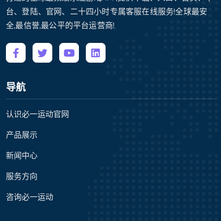
台、登陆、官网、二十四小时专属客服在线服务!全球最安
全,最信誉,最公平的平台运营商!
导航
认识必一运动官网
产品展示
新闻中心
服务方向
咨询必一运动