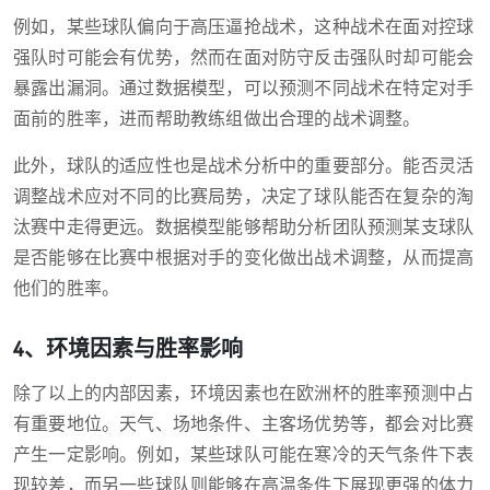
例如，某些球队偏向于高压逼抢战术，这种战术在面对控球
强队时可能会有优势，然而在面对防守反击强队时却可能会
暴露出漏洞。通过数据模型，可以预测不同战术在特定对手
面前的胜率，进而帮助教练组做出合理的战术调整。
此外，球队的适应性也是战术分析中的重要部分。能否灵活
调整战术应对不同的比赛局势，决定了球队能否在复杂的淘
汰赛中走得更远。数据模型能够帮助分析团队预测某支球队
是否能够在比赛中根据对手的变化做出战术调整，从而提高
他们的胜率。
4、环境因素与胜率影响
除了以上的内部因素，环境因素也在欧洲杯的胜率预测中占
有重要地位。天气、场地条件、主客场优势等，都会对比赛
产生一定影响。例如，某些球队可能在寒冷的天气条件下表
现较差，而另一些球队则能够在高温条件下展现更强的体力