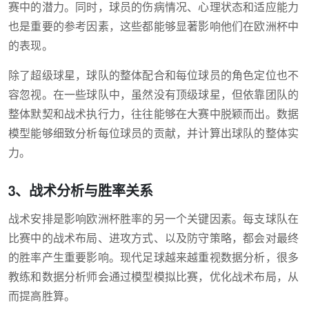
赛中的潜力。同时，球员的伤病情况、心理状态和适应能力
也是重要的参考因素，这些都能够显著影响他们在欧洲杯中
的表现。
除了超级球星，球队的整体配合和每位球员的角色定位也不
容忽视。在一些球队中，虽然没有顶级球星，但依靠团队的
整体默契和战术执行力，往往能够在大赛中脱颖而出。数据
模型能够细致分析每位球员的贡献，并计算出球队的整体实
力。
3、战术分析与胜率关系
战术安排是影响欧洲杯胜率的另一个关键因素。每支球队在
比赛中的战术布局、进攻方式、以及防守策略，都会对最终
的胜率产生重要影响。现代足球越来越重视数据分析，很多
教练和数据分析师会通过模型模拟比赛，优化战术布局，从
而提高胜算。