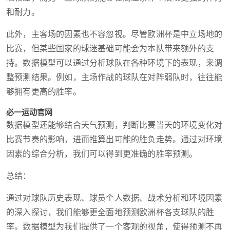
和耐力。
此外，主客场的因素也不容忽视。尽管欧洲杯是中立场地的
比赛，但某些国家的球迷基础可能会为本队带来额外的支
持。数据模型可以通过分析球队在各种环境下的表现，来调
整预测结果。例如，主场作战的球队在对阵弱队时，往往能
够拥有更高的胜率。
必一运动官网
数据模型还能够结合天气预测，判断比赛当天的环境变化对
比赛节奏的影响，进而推算出可能的胜负走势。通过对环境
因素的综合分析，我们可以得到更准确的胜率预测。
总结：
通过对球队历史表现、球员个人数据、战术分析和环境因素
的深入探讨，我们能够更全面地预测欧洲杯各支球队的胜
率。数据模型为我们提供了一个客观的视角，使得预测不再