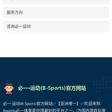
服务方向
咨询必一运动
必一·运动(B-Sports)官方网站✅【亚洲唯一】✅欢迎来到
Bsports必一体育是中国最好的平台之一。!为国内游戏玩家