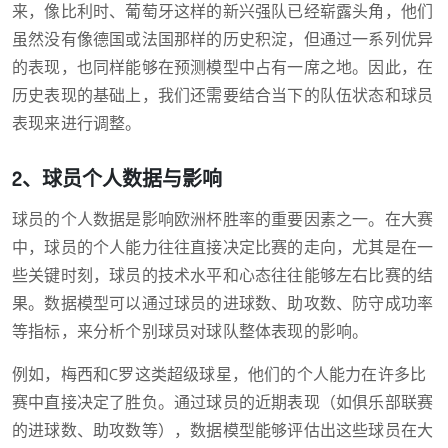
来，像比利时、葡萄牙这样的新兴强队已经崭露头角，他们
虽然没有像德国或法国那样的历史积淀，但通过一系列优异
的表现，也同样能够在预测模型中占有一席之地。因此，在
历史表现的基础上，我们还需要结合当下的队伍状态和球员
表现来进行调整。
2、球员个人数据与影响
球员的个人数据是影响欧洲杯胜率的重要因素之一。在大赛
中，球员的个人能力往往直接决定比赛的走向，尤其是在一
些关键时刻，球员的技术水平和心态往往能够左右比赛的结
果。数据模型可以通过球员的进球数、助攻数、防守成功率
等指标，来分析个别球员对球队整体表现的影响。
例如，梅西和C罗这类超级球星，他们的个人能力在许多比
赛中直接决定了胜负。通过球员的近期表现（如俱乐部联赛
的进球数、助攻数等），数据模型能够评估出这些球员在大